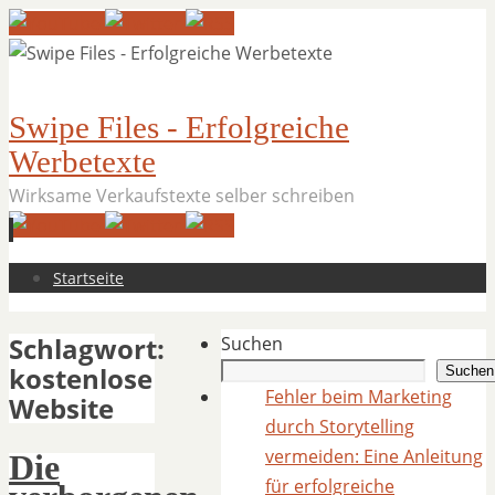
Swipe Files - Erfolgreiche
Werbetexte
Wirksame Verkaufstexte selber schreiben
Zum
Startseite
Inhalt
springen
Schlagwort:
Suchen
kostenlose
Suchen
Fehler beim Marketing
Website
durch Storytelling
vermeiden: Eine Anleitung
Die
für erfolgreiche