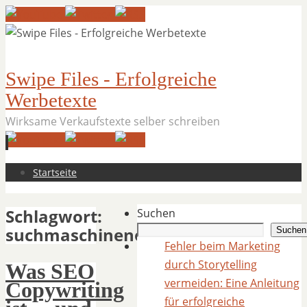
Swipe Files - Erfolgreiche
Werbetexte
Wirksame Verkaufstexte selber schreiben
Zum
Startseite
Inhalt
springen
Schlagwort:
Suchen
suchmaschinenoptimierung
Suchen
Fehler beim Marketing
durch Storytelling
Was SEO
vermeiden: Eine Anleitung
Copywriting
für erfolgreiche