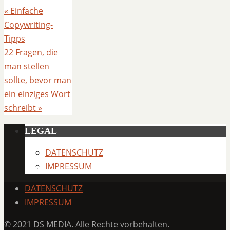
«
Einfache
Copywriting-
Tipps
22 Fragen, die
man stellen
sollte, bevor man
ein einziges Wort
schreibt
»
LEGAL
DATENSCHUTZ
IMPRESSUM
DATENSCHUTZ
IMPRESSUM
© 2021 DS MEDIA. Alle Rechte vorbehalten.