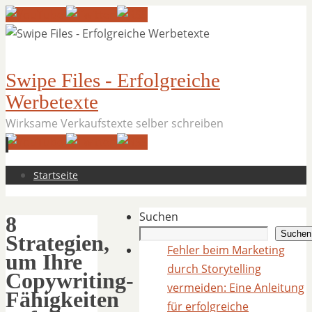
Swipe Files - Erfolgreiche
Werbetexte
Wirksame Verkaufstexte selber schreiben
Zum
Startseite
Inhalt
springen
Suchen
8
Suchen
Strategien,
Fehler beim Marketing
um Ihre
durch Storytelling
Copywriting-
vermeiden: Eine Anleitung
Fähigkeiten
für erfolgreiche