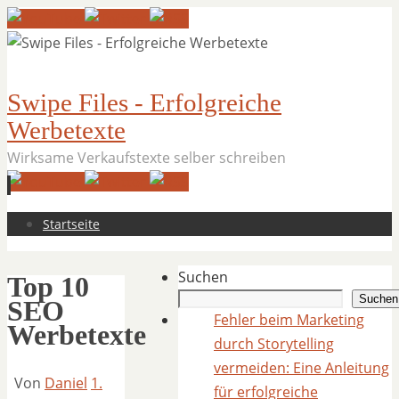
Swipe Files - Erfolgreiche
Werbetexte
Wirksame Verkaufstexte selber schreiben
Zum
Startseite
Inhalt
springen
Suchen
Top 10
Suchen
SEO
Fehler beim Marketing
Werbetexte
durch Storytelling
vermeiden: Eine Anleitung
Von
Daniel
1.
für erfolgreiche