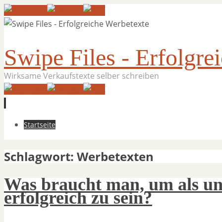
Swipe Files - Erfolgre
Wirksame Verkaufstexte selber schreiben
Zum
Startseite
Inhalt
springen
Schlagwort:
Werbetexten
Was braucht man, um als u
erfolgreich zu sein?